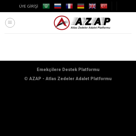
Skip
ÜYE GİRİŞİ
to
content
Emekçilere Destek Platformu
©
AZAP - Atlas Zedeler Adalet Platformu