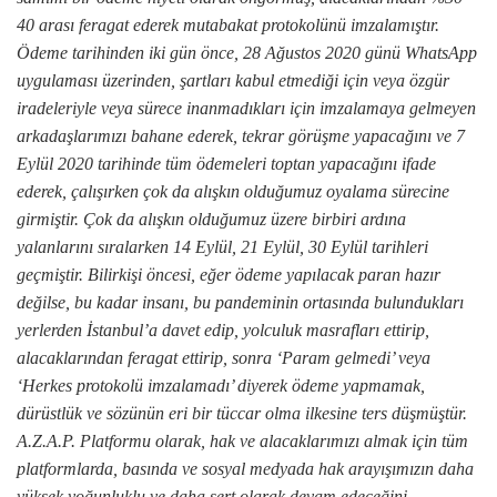
40 arası feragat ederek mutabakat protokolünü imzalamıştır.
Ödeme tarihinden iki gün önce, 28 Ağustos 2020 günü WhatsApp
uygulaması üzerinden, şartları kabul etmediği için veya özgür
iradeleriyle veya sürece inanmadıkları için imzalamaya gelmeyen
arkadaşlarımızı bahane ederek, tekrar görüşme yapacağını ve 7
Eylül 2020 tarihinde tüm ödemeleri toptan yapacağını ifade
ederek, çalışırken çok da alışkın olduğumuz oyalama sürecine
girmiştir. Çok da alışkın olduğumuz üzere birbiri ardına
yalanlarını sıralarken 14 Eylül, 21 Eylül, 30 Eylül tarihleri
geçmiştir. Bilirkişi öncesi, eğer ödeme yapılacak paran hazır
değilse, bu kadar insanı, bu pandeminin ortasında bulundukları
yerlerden İstanbul’a davet edip, yolculuk masrafları ettirip,
alacaklarından feragat ettirip, sonra ‘Param gelmedi’ veya
‘Herkes protokolü imzalamadı’ diyerek ödeme yapmamak,
dürüstlük ve sözünün eri bir tüccar olma ilkesine ters düşmüştür.
A.Z.A.P. Platformu olarak, hak ve alacaklarımızı almak için tüm
platformlarda, basında ve sosyal medyada hak arayışımızın daha
yüksek yoğunluklu ve daha sert olarak devam edeceğini