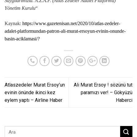
Saygılarımızla. A.Z.A.P.
(Atlas Zedeler Adalet Platformu)
Yönetim Kurulu
“
Kaynak:
https://www.gazetenisan.net/2020/10/atlas-zedeler-
adalet-platformundan-patron-ali-murat-ersoyun-evinin-onunde-
basin-aciklamasi/?
Atlaszedeler Murat Ersoy’un
Ali Murat Ersoy ! sözünü tut
evinin önünde ikinci kez
paramızı ver! – Gökyüzü
eylem yaptı – Airline Haber
Haberci