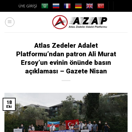
Skip
ÜYE GİRİŞİ
to
content
Atlas Zedeler Adalet
Platformu’ndan patron Ali Murat
Ersoy’un evinin önünde basın
açıklaması – Gazete Nisan
18
Eki