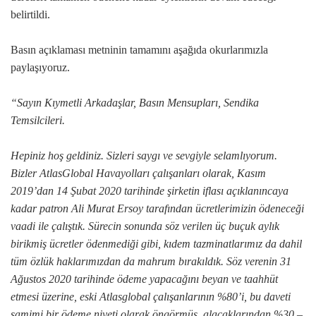
belirtildi.
Basın açıklaması metninin tamamını aşağıda okurlarımızla
paylaşıyoruz.
“Sayın Kıymetli Arkadaşlar, Basın Mensupları, Sendika
Temsilcileri.
Hepiniz hoş geldiniz. Sizleri saygı ve sevgiyle selamlıyorum.
Bizler AtlasGlobal Havayolları çalışanları olarak, Kasım
2019’dan 14 Şubat 2020 tarihinde şirketin iflası açıklanıncaya
kadar patron Ali Murat Ersoy tarafından ücretlerimizin ödeneceği
vaadi ile çalıştık. Sürecin sonunda söz verilen üç buçuk aylık
birikmiş ücretler ödenmediği gibi, kıdem tazminatlarımız da dahil
tüm özlük haklarımızdan da mahrum bırakıldık. Söz verenin 31
Ağustos 2020 tarihinde ödeme yapacağını beyan ve taahhüt
etmesi üzerine, eski Atlasglobal çalışanlarının %80’i, bu daveti
samimi bir ödeme niyeti olarak öngörmüş, alacaklarından %30 –