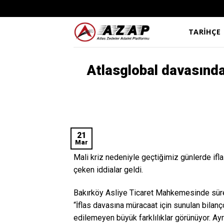
Skip
to
content
TARİHÇE
Atlasglobal davasında 
21
Mar
Mali kriz nedeniyle geçtiğimiz günlerde iflas
çeken iddialar geldi.
Bakırköy Asliye Ticaret Mahkemesinde süren
“İflas davasına müracaat için sunulan bilan
edilemeyen büyük farklılıklar görünüyor. Ayr