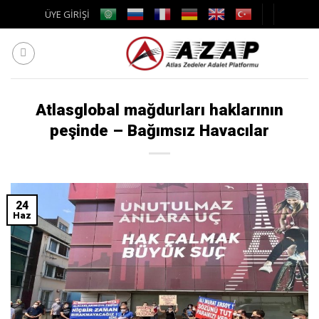
Skip
ÜYE GİRİŞİ
to
content
Atlasglobal mağdurları haklarının
peşinde – Bağımsız Havacılar
24
Haz