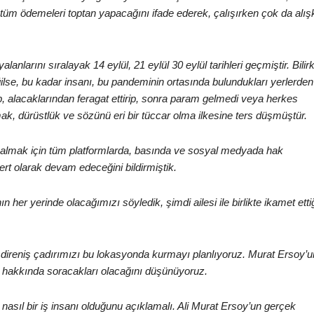
tüm ödemeleri toptan yapacağını ifade ederek, çalışırken çok da alış
anlarını sıralayak 14 eylül, 21 eylül 30 eylül tarihleri geçmiştir. Bilirk
lse, bu kadar insanı, bu pandeminin ortasında bulundukları yerlerden
rip, alacaklarından feragat ettirip, sonra param gelmedi veya herkes
 dürüstlük ve sözünü eri bir tüccar olma ilkesine ters düşmüştür.
 almak için tüm platformlarda, basında ve sosyal medyada hak
t olarak devam edeceğini bildirmiştik.
n her yerinde olacağımızı söyledik, şimdi ailesi ile birlikte ikamet etti
direniş çadırımızı bu lokasyonda kurmayı planlıyoruz. Murat Ersoy’u
 hakkında soracakları olacağını düşünüyoruz.
asıl bir iş insanı olduğunu açıklamalı. Ali Murat Ersoy’un gerçek