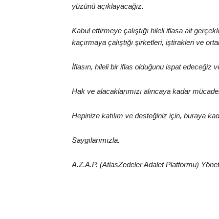
yüzünü açıklayacağız.
Kabul ettirmeye çalıştığı hileli iflasa ait gerçekl
kaçırmaya çalıştığı şirketleri, iştirakleri ve
İflasın, hileli bir iflas olduğunu ispat edeceğ
Hak ve alacaklarımızı alıncaya kadar mücade
Hepinize katılım ve desteğiniz için, buraya kad
Saygılarımızla.
A.Z.A.P. (AtlasZedeler Adalet Platformu) Yöne