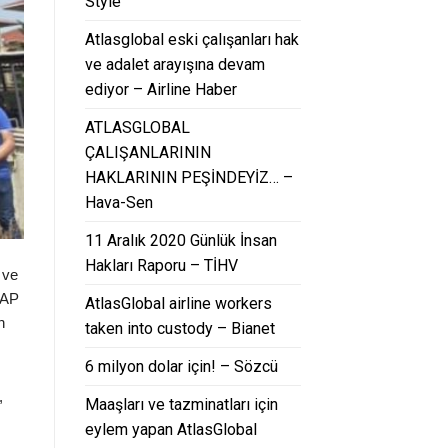
Style
Atlasglobal eski çalışanları hak
ve adalet arayışına devam
ediyor – Airline Haber
ATLASGLOBAL
ÇALIŞANLARININ
HAKLARININ PEŞİNDEYİZ… –
Hava-Sen
11 Aralık 2020 Günlük İnsan
Hakları Raporu – TİHV
 ve
ZAP
AtlasGlobal airline workers
n
taken into custody – Bianet
6 milyon dolar için! – Sözcü
,
Maaşları ve tazminatları için
eylem yapan AtlasGlobal