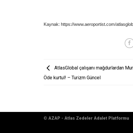
Kaynak: https://www.aeroportist.com/atlasglo
AtlasGlobal çalışanı mağdurlardan Mur
Öde kurtul! – Turizm Güncel
©
AZAP - Atlas Zedeler Adalet Platformu