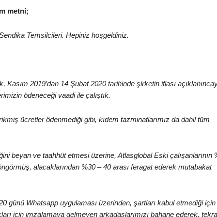
m metni;
endika Temsilcileri. Hepiniz hoşgeldiniz.
ak, Kasım 2019’dan 14 Şubat 2020 tarihinde şirketin iflası açıklanınca
rimizin ödeneceği vaadi ile çalıştık.
rikmiş ücretler ödenmediği gibi, kıdem tazminatlarımız da dahil tüm
ni beyan ve taahhüt etmesi üzerine, Atlasglobal Eski çalışanlarının
k öngörmüş, alacaklarından %30 – 40 arası feragat ederek mutabakat
20 günü Whatsapp uygulaması üzerinden, şartları kabul etmediği için
kları için imzalamaya gelmeyen arkadaşlarımızı bahane ederek, tekra