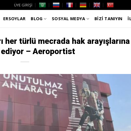
ÜYE GİRİŞİ
ERSOYLAR
BLOG
SOSYAL MEDYA
BİZİ TANIYIN
İ
ı her türlü mecrada hak arayışlarına
ediyor – Aeroportist