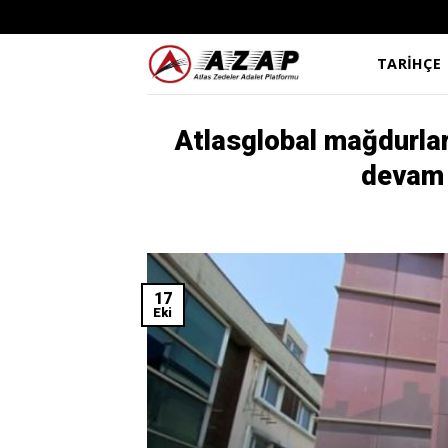
Skip
to
content
TARİHÇE
Atlasglobal mağdurlar
devam 
17
Eki