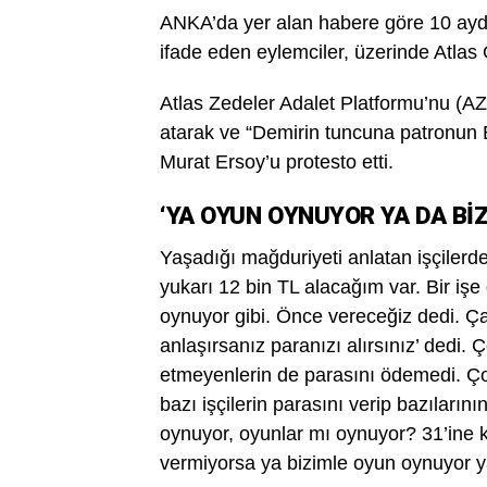
ANKA’da yer alan habere göre 10 aydır
ifade eden eylemciler, üzerinde Atlas
Atlas Zedeler Adalet Platformu’nu (AZ
atarak ve “Demirin tuncuna patronun Er
Murat Ersoy’u protesto etti.
‘YA OYUN OYNUYOR YA DA BİZ
Yaşadığı mağduriyeti anlatan işçilerden
yukarı 12 bin TL alacağım var. Bir iş
oynuyor gibi. Önce vereceğiz dedi. Ça
anlaşırsanız paranızı alırsınız’ dedi.
etmeyenlerin de parasını ödemedi. Çok
bazı işçilerin parasını verip bazıların
oynuyor, oyunlar mı oynuyor? 31’ine
vermiyorsa ya bizimle oyun oynuyor ya 