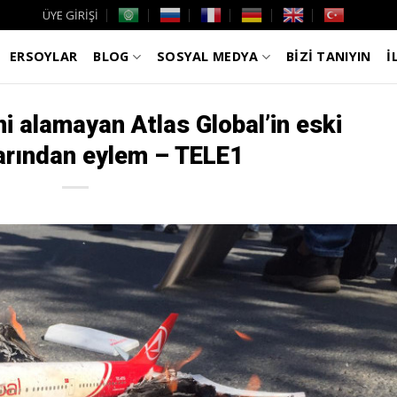
ÜYE GİRİŞİ
ERSOYLAR
BLOG
SOSYAL MEDYA
BİZİ TANIYIN
İ
ini alamayan Atlas Global’in eski
larından eylem – TELE1