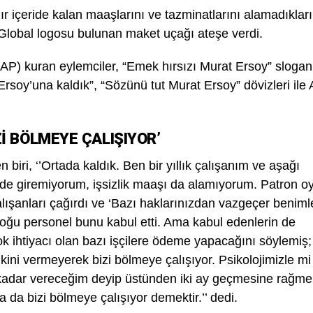
 içeride kalan maaşlarını ve tazminatlarını alamadıkları
 Global logosu bulunan maket uçağı ateşe verdi.
AP) kuran eylemciler, “Emek hırsızı Murat Ersoy” slogan
soy’una kaldık”, “Sözünü tut Murat Ersoy” dövizleri ile A
İ BÖLMEYE ÇALIŞIYOR’
 biri, ‘’Ortada kaldık. Ben bir yıllık çalışanım ve aşağı
e de giremiyorum, işsizlik maaşı da alamıyorum. Patron o
lışanları çağırdı ve ‘Bazı haklarınızdan vazgeçer beniml
 Çoğu personel bunu kabul etti. Ama kabul edenlerin de
 ihtiyacı olan bazı işçilere ödeme yapacağını söylemiş;
ınkini vermeyerek bizi bölmeye çalışıyor. Psikolojimizle mi
 kadar vereceğim deyip üstünden iki ay geçmesine rağm
da bizi bölmeye çalışıyor demektir.’’ dedi.