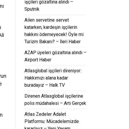
işçileri gözaltına alındı –
nı
Sputnik
Ailen servetine servet
katarken, kardeşin işçilerin
ı
hakkını ödemeyecek! Öyle mi
li
Turizm Bakanı? – İleri Haber
AZAP üyeleri gözaltına alındı –
Airport Haber
Atlasglobal işçileri direniyor:
yun
Hakkımızı alana kadar
e
buradayız – Halk TV
Direnen Atlasglobal işçilerine
polis müdahalesi – Artı Gerçek
Atlas Zedeler Adalet
en
Platformu: Mücadelemizde
kararlıyız – Yeni Yaşam