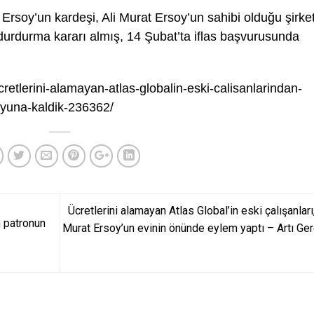
rsoy’un kardeşi, Ali Murat Ersoy’un sahibi olduğu şirke
durdurma kararı almış, 14 Şubat’ta iflas başvurusunda
cretlerini-alamayan-atlas-globalin-eski-calisanlarindan-
yuna-kaldik-236362/
Ücretlerini alamayan Atlas Global’in eski çalışanları,
n patronun
Murat Ersoy’un evinin önünde eylem yaptı – Artı Ge