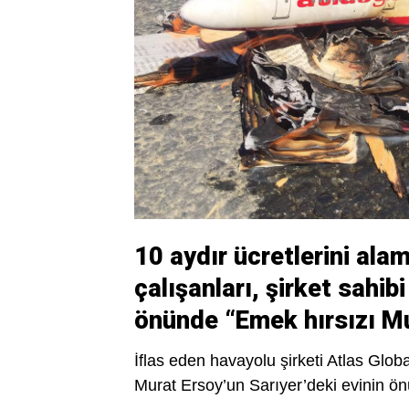
10 aydır ücretlerini ala
çalışanları, şirket sahib
önünde “Emek hırsızı Mu
İflas eden havayolu şirketi Atlas Global
Murat Ersoy’un Sarıyer’deki evinin ö