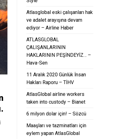
Style
Atlasglobal eski çalışanları hak
ve adalet arayışına devam
ediyor – Airline Haber
ATLASGLOBAL
ÇALIŞANLARININ
HAKLARININ PEŞİNDEYİZ… –
Hava-Sen
11 Aralık 2020 Günlük İnsan
Hakları Raporu – TİHV
AtlasGlobal airline workers
n
taken into custody – Bianet
.
6 milyon dolar için! – Sözcü
i
Maaşları ve tazminatları için
eylem yapan AtlasGlobal