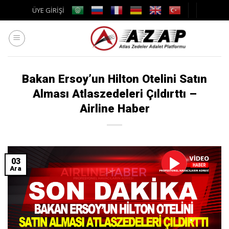
Skip
ÜYE GİRİŞİ
to
content
Bakan Ersoy’un Hilton Otelini Satın
Alması Atlaszedeleri Çıldırttı –
Airline Haber
03
Ara