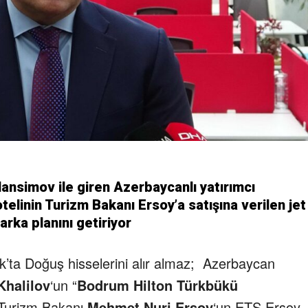
ansimov ile giren Azerbaycanlı yatırımcı
telinin Turizm Bakanı Ersoy’a satışına verilen jet
arka planını getiriyor
ark’ta Doğuş hisselerini alır almaz; Azerbaycan
Khalilov
‘un “
Bodrum Hilton Türkbükü
e Turizm Bakanı
Mehmet Nuri Ersoy
‘un ETS Ersoy