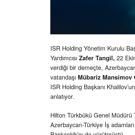
ISR Holding Yönetim Kurulu Ba
Yardımcısı
Zafer Tangil,
22 Ekim
verdiği bir demeçte, Azerbaycan
vatandaşı
Mübariz Mansimov 
ISR Holding Başkanı Khalilov’un 
anlatıyor.
Hilton Türkbükü Genel Müdürü T
Azerbaycan-Türkiye İş adamları B
Başkanlığı’nı da yürütmüştü.