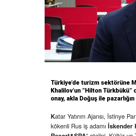
Türkiye’de turizm sektörüne M
Khalilov’un “Hilton Türkbükü” o
onay, akla Doğuş ile pazarlığın 
K
atar Yatırım Ajansı, İstinye P
kökenli Rus iş adamı
İskender 
Resort&SPA
” otelini, Kültür v