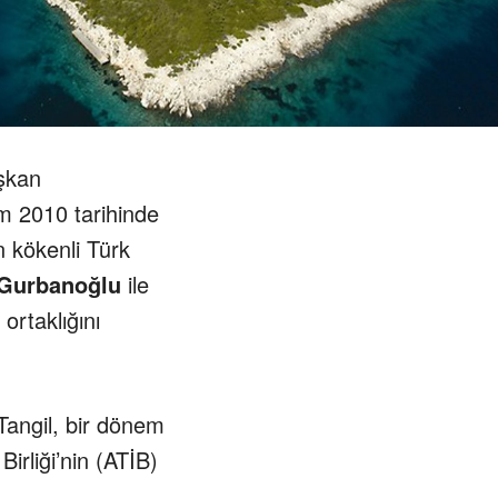
şkan
 2010 tarihinde
 kökenli Türk
Gurbanoğlu
ile
ortaklığını
angil, bir dönem
irliği’nin (ATİB)