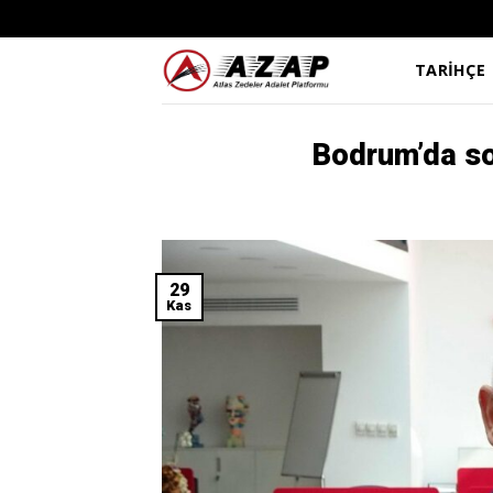
Skip
to
content
TARİHÇE
Bodrum’da so
29
Kas