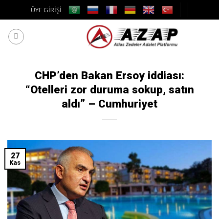
Skip
ÜYE GİRİŞİ
to
content
CHP’den Bakan Ersoy iddiası:
“Otelleri zor duruma sokup, satın
aldı” – Cumhuriyet
27
Kas