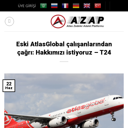
Skip
ÜYE GİRİŞİ
to
content
Eski AtlasGlobal çalışanlarından
çağrı: Hakkımızı istiyoruz – T24
22
Haz