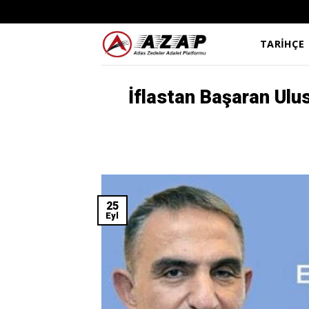
Skip
to
content
TARİHÇE
İflastan Başaran Ulus
25
Eyl