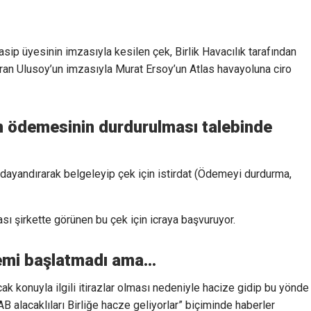
ip üyesinin imzasıyla kesilen çek, Birlik Havacılık tarafından
aran Ulusoy’un imzasıyla Murat Ersoy’un Atlas havayoluna ciro
 ödemesinin durdurulması talebinde
ayandırarak belgeleyip çek için istirdat (Ödemeyi durdurma,
ası şirkette görünen bu çek için icraya başvuruyor.
lemi başlatmadı ama…
cak konuyla ilgili itirazlar olması nedeniyle hacize gidip bu yönde
lacaklıları Birliğe hacze geliyorlar” biçiminde haberler