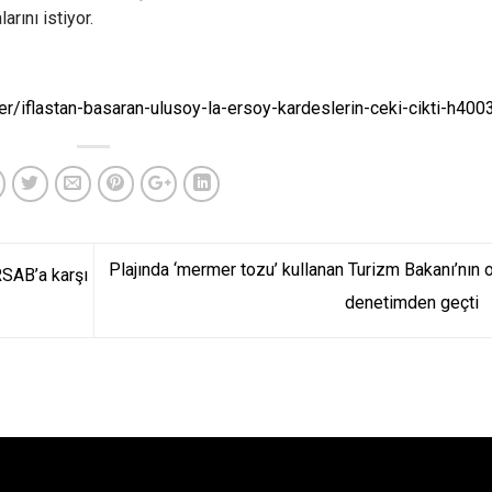
rını istiyor.
r/iflastan-basaran-ulusoy-la-ersoy-kardeslerin-ceki-cikti-h400
Plajında ‘mermer tozu’ kullanan Turizm Bakanı’nın o
SAB’a karşı
denetimden geçti