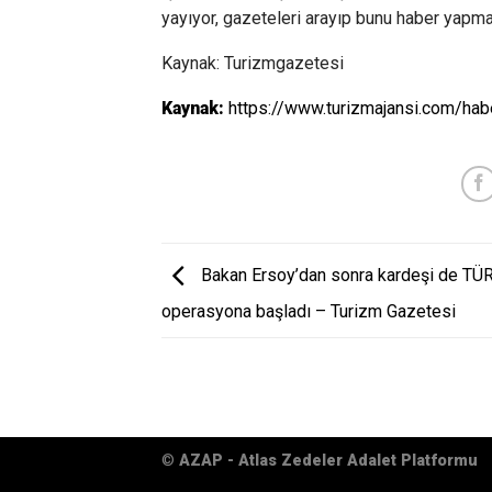
yayıyor, gazeteleri arayıp bunu haber yapmala
Kaynak: Turizmgazetesi
Kaynak:
https://www.turizmajansi.com/habe
Bakan Ersoy’dan sonra kardeşi de TÜR
operasyona başladı – Turizm Gazetesi
©
AZAP - Atlas Zedeler Adalet Platformu