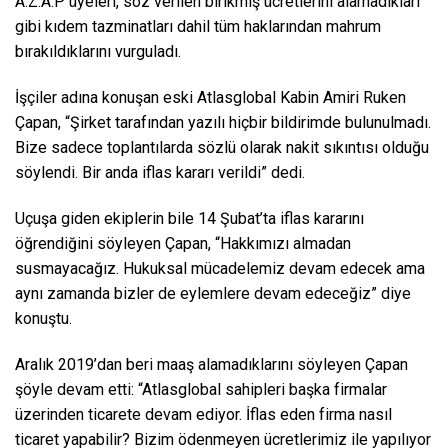
A.Z.A.P üyeleri, söz verilen birikmiş ücretlerini alamadıkları
gibi kıdem tazminatları dahil tüm haklarından mahrum
bırakıldıklarını vurguladı.
İşçiler adına konuşan eski Atlasglobal Kabin Amiri Ruken
Çapan, “Şirket tarafından yazılı hiçbir bildirimde bulunulmadı.
Bize sadece toplantılarda sözlü olarak nakit sıkıntısı olduğu
söylendi. Bir anda iflas kararı verildi” dedi.
Uçuşa giden ekiplerin bile 14 Şubat’ta iflas kararını
öğrendiğini söyleyen Çapan, “Hakkımızı almadan
susmayacağız. Hukuksal mücadelemiz devam edecek ama
aynı zamanda bizler de eylemlere devam edeceğiz” diye
konuştu.
Aralık 2019’dan beri maaş alamadıklarını söyleyen Çapan
şöyle devam etti: “Atlasglobal sahipleri başka firmalar
üzerinden ticarete devam ediyor. İflas eden firma nasıl
ticaret yapabilir? Bizim ödenmeyen ücretlerimiz ile yapılıyor