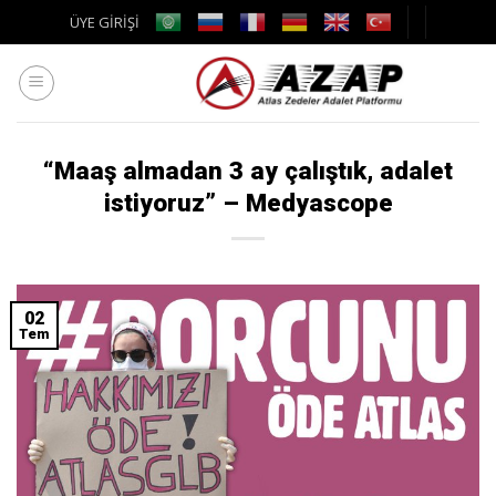
Skip
ÜYE GİRİŞİ
to
content
“Maaş almadan 3 ay çalıştık, adalet
istiyoruz” – Medyascope
02
Tem