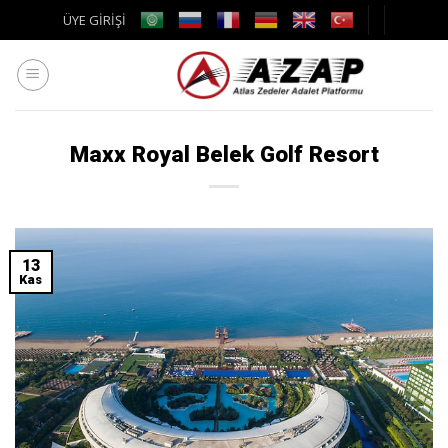
Skip
ÜYE GİRİŞİ
to
content
Maxx Royal Belek Golf Resort
13
Kas