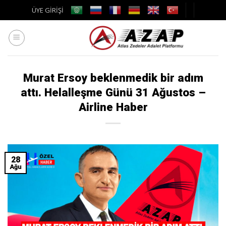
Skip
ÜYE GİRİŞİ
to
content
Murat Ersoy beklenmedik bir adım
attı. Helalleşme Günü 31 Ağustos –
Airline Haber
28
Ağu