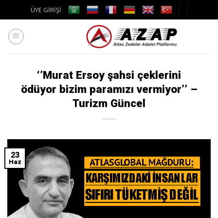
Skip
ÜYE GİRİŞİ
to
content
‘’Murat Ersoy şahsi çeklerini
ödüyor bizim paramızı vermiyor’’ –
Turizm Güncel
23
Haz