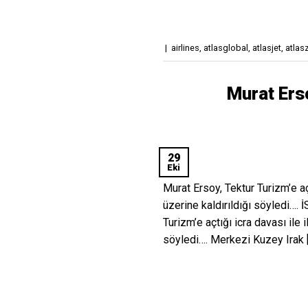
|
airlines
,
atlasglobal
,
atlasjet
,
atlas
Murat Erso
29
Eki
Murat Ersoy, Tektur Turizm’e açtı
üzerine kaldırıldığı söyledi….
Turizm’e açtığı icra davası ile i
söyledi…. Merkezi Kuzey Irak 