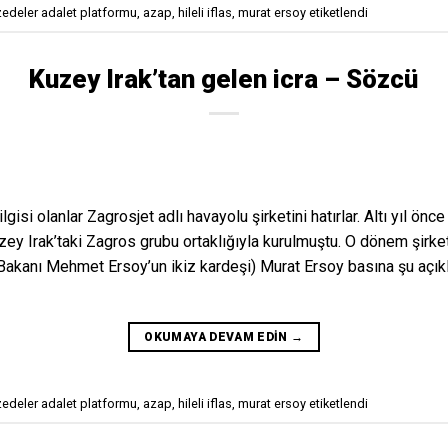
zedeler adalet platformu
,
azap
,
hileli iflas
,
murat ersoy
etiketlendi
Kuzey Irak’tan gelen icra – Sözcü
gisi olanlar Zagrosjet adlı havayolu şirketini hatırlar. Altı yıl önce
uzey Irak’taki Zagros grubu ortaklığıyla kurulmuştu. O dönem şirke
 Bakanı Mehmet Ersoy’un ikiz kardeşi) Murat Ersoy basına şu açıkl
OKUMAYA DEVAM EDIN
→
zedeler adalet platformu
,
azap
,
hileli iflas
,
murat ersoy
etiketlendi