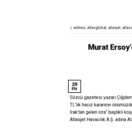
|
airlines
,
atlasglobal
,
atlasjet
,
atlas
Murat Ersoy’
29
Eki
Sözcü gazetesi yazarı Çiğdem T
TL’lik haciz kararının önümüzd
Irak’tan gelen icra” başlıklı kö
Atlasjet Havacılık A.Ş. adına Al