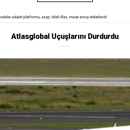
zedeler adalet platformu
,
azap
,
hileli iflas
,
murat ersoy
etiketlendi
Atlasglobal Uçuşlarını Durdurdu