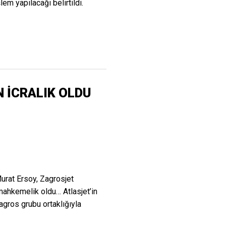
şlem yapılacağı belirtildi.
N İCRALIK OLDU
urat Ersoy, Zagrosjet
 mahkemelik oldu… Atlasjet’in
Zagros grubu ortaklığıyla