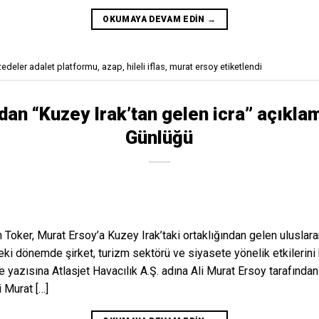
OKUMAYA DEVAM EDIN
→
zedeler adalet platformu
,
azap
,
hileli iflas
,
murat ersoy
etiketlendi
dan “Kuzey Irak’tan gelen icra” açıkla
Günlüğü
oker, Murat Ersoy’a Kuzey Irak’taki ortaklığından gelen uluslara
eki dönemde şirket, turizm sektörü ve siyasete yönelik etkilerin
şe yazısına Atlasjet Havacılık A.Ş. adına Ali Murat Ersoy tarafından 
i Murat […]