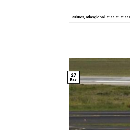
|
airlines
,
atlasglobal
,
atlasjet
,
atlas
27
Kas