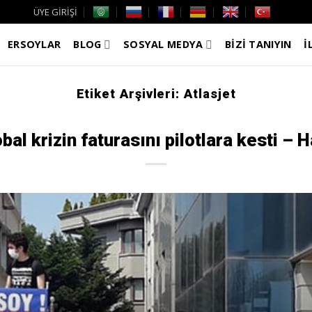
ÜYE GİRİŞİ
ERSOYLAR
BLOG
SOSYAL MEDYA
BİZİ TANIYIN
İ
Etiket Arşivleri:
Atlasjet
bal krizin faturasını pilotlara kesti – 