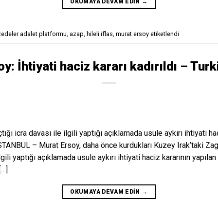
OKUMAYA DEVAM EDIN
→
zedeler adalet platformu
,
azap
,
hileli iflas
,
murat ersoy
etiketlendi
y: İhtiyati haciz kararı kadırıldı – Tur
ğı icra davası ile ilgili yaptığı açıklamada usule aykırı ihtiyati hac
 İSTANBUL – Murat Ersoy, daha önce kurdukları Kuzey Irak’taki Zagr
lgili yaptığı açıklamada usule aykırı ihtiyati haciz kararının yapılan 
[…]
OKUMAYA DEVAM EDIN
→