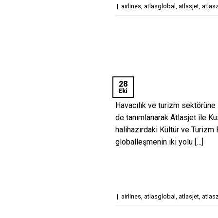
|
airlines
,
atlasglobal
,
atlasjet
,
atlas
28
Eki
Havacılık ve turizm sektörüne il
de tanımlanarak Atlasjet ile K
halihazırdaki Kültür ve Turizm
globalleşmenin iki yolu […]
|
airlines
,
atlasglobal
,
atlasjet
,
atlas