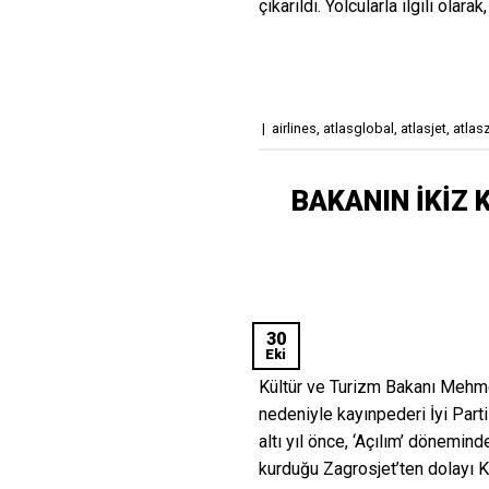
çıkarıldı. Yolcularla ilgili olara
|
airlines
,
atlasglobal
,
atlasjet
,
atlas
BAKANIN İKİZ 
30
Eki
Kültür ve Turizm Bakanı Mehmet
nedeniyle kayınpederi İyi Part
altı yıl önce, ‘Açılım’ dönemin
kurduğu Zagrosjet’ten dolayı K