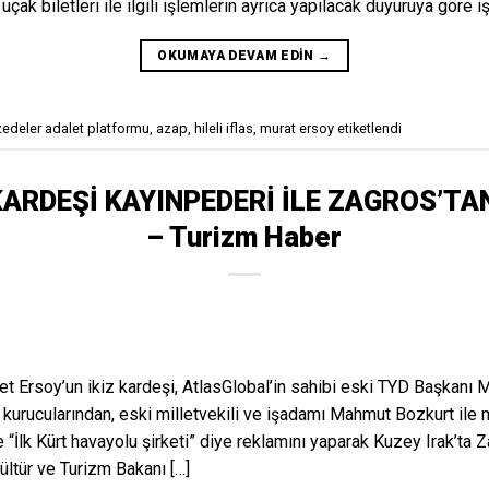
k, uçak biletleri ile ilgili işlemlerin ayrıca yapılacak duyuruya göre i
OKUMAYA DEVAM EDIN
→
zedeler adalet platformu
,
azap
,
hileli iflas
,
murat ersoy
etiketlendi
KARDEŞİ KAYINPEDERİ İLE ZAGROS’TA
– Turizm Haber
 Ersoy’un ikiz kardeşi, AtlasGlobal’in sahibi eski TYD Başkanı M
i kurucularından, eski milletvekili ve işadamı Mahmut Bozkurt ile
de “İlk Kürt havayolu şirketi” diye reklamını yaparak Kuzey Irak’ta 
ültür ve Turizm Bakanı […]